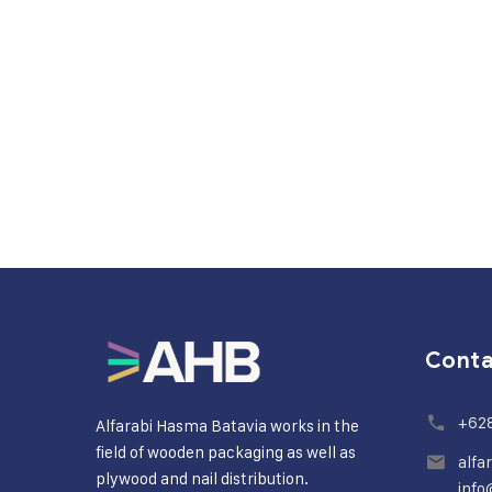
Cont
+62
Alfarabi Hasma Batavia works in the
field of wooden packaging as well as
alfa
plywood and nail distribution.
info