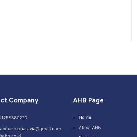
act Company
AHB Page
Home
81258880220
About AHB
rabihasmabatavia@gmail.com
@ahb.co.id