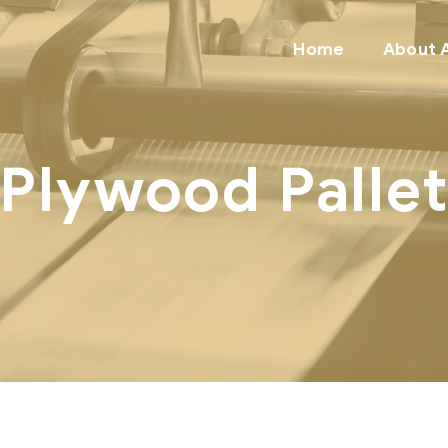
Home
About 
Plywood Palle