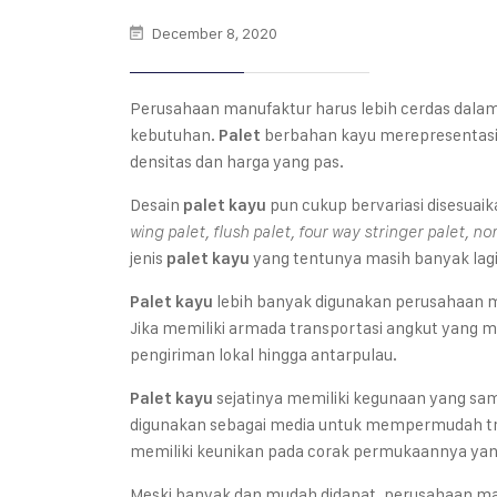
December 8, 2020
Perusahaan manufaktur harus lebih cerdas dala
kebutuhan.
berbahan kayu merepresentasik
Palet
densitas dan harga yang pas.
Desain
pun cukup bervariasi disesuai
palet kayu
wing palet, flush palet, four way stringer palet, no
jenis
yang tentunya masih banyak lagi
palet kayu
lebih banyak digunakan perusahaan m
Palet kayu
Jika memiliki armada transportasi angkut yang m
pengiriman lokal hingga antarpulau.
sejatinya memiliki kegunaan yang sam
Palet kayu
digunakan sebagai media untuk mempermudah tra
memiliki keunikan pada corak permukaannya yang
Meski banyak dan mudah didapat, perusahaan manuf