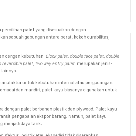
m pemilihan
yang disesuaikan dengan
palet
an sebuah gabungan antara berat, kokoh durabilitas,
kan dengan kebutuhan.
Block palet, double face palet, double
, merupakan jenis-
n reversible palet, two way entry palet
 lainnya.
anufaktur untuk kebutuhan internal atau pergudangan.
emadai dan mandiri, palet kayu biasanya digunakan untuk
a dengan palet berbahan plastik dan plywood. Palet kayu
nsit pengapalan ekspor barang. Namun, palet kayu
 menjadi daya tarik.
aktur, logistik atau ekspedisi tidak disarankan